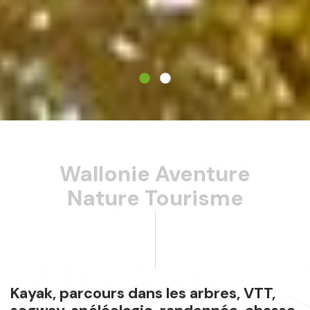
Contenu
principal
Wallonie Aventure
Nature Tourisme
Kayak, parcours dans les arbres, VTT,