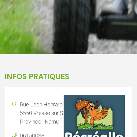
INFOS PRATIQUES
Rue Leon Henrard 16
5550 Vresse sur Semois
Province : Namur
061500381