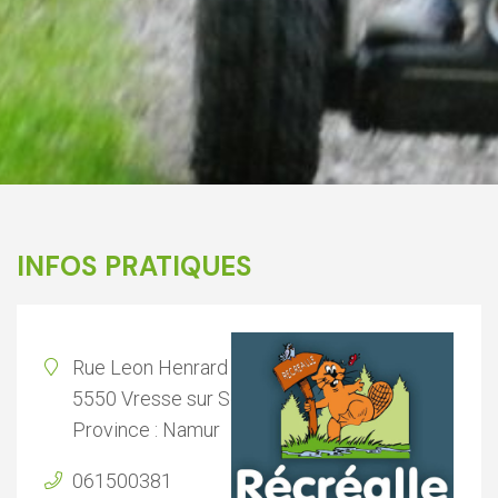
INFOS PRATIQUES
Rue Leon Henrard 16
5550 Vresse sur Semois
Province : Namur
061500381