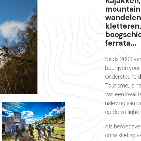
Kajakken
mountainb
wandelen,
kletteren,
boogschiet
ferrata...
Sinds 2008 ve
bedrijven voor 
Ondersteund d
Tourisme, is ha
van een kwalit
naleving van d
op de veilighei
Als beroepsve
ontwikkeling va