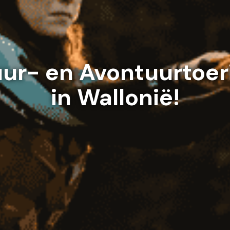
ur- en Avontuurtoe
in Wallonië!