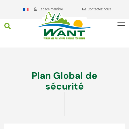
Header
Aller
au
Espace membre
Contactez-nous
contenu
Recherche
Navigation
Contenu
principal
Plan Global de
sécurité