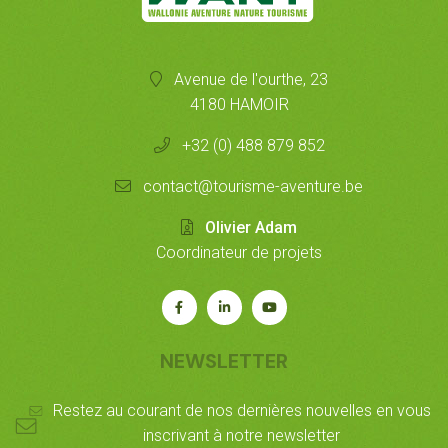
Avenue de l'ourthe, 23
4180 HAMOIR
+32 (0) 488 879 852
contact@tourisme-aventure.be
Olivier Adam
Coordinateur de projets
Rejoignez-
Rejoignez-
Notre
nous
nous
chaîne
sur
sur
Youtube
NEWSLETTER
Facebook
LinkedIn
Restez au courant de nos dernières nouvelles en vous
inscrivant à notre newsletter