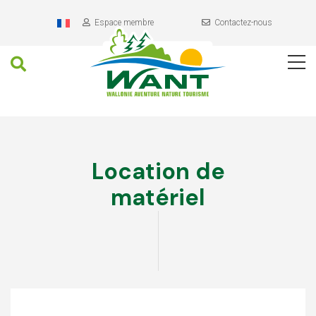
Header
Aller
au
Espace membre
Contactez-nous
contenu
Recherche
Navigation
Contenu
principal
Location de
matériel