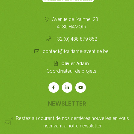
Avenue de l'ourthe, 23
4180 HAMOIR
+32 (0) 488 879 852
contact@tourisme-aventure.be
Olivier Adam
Coordinateur de projets
Rejoignez-
Rejoignez-
Notre
nous
nous
chaîne
sur
sur
Youtube
NEWSLETTER
Facebook
LinkedIn
Restez au courant de nos dernières nouvelles en vous
inscrivant à notre newsletter