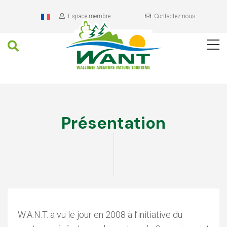
Header
Aller
au
Espace membre
Contactez-nous
contenu
Recherche
Navigation
Contenu
principal
Présentation
W.A.N.T. a vu le jour en 2008 à l’initiative du