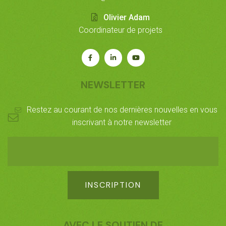
Olivier Adam
Coordinateur de projets
Rejoignez-
Rejoignez-
Notre
nous
nous
chaîne
sur
sur
Youtube
NEWSLETTER
Facebook
LinkedIn
Restez au courant de nos dernières nouvelles en vous
inscrivant à notre newsletter
AVEC LE SOUTIEN DE