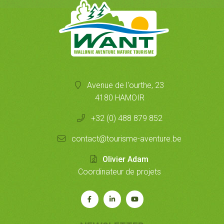
Avenue de l'ourthe, 23
4180 HAMOIR
+32 (0) 488 879 852
contact@tourisme-aventure.be
Olivier Adam
Coordinateur de projets
Rejoignez-
Rejoignez-
Notre
nous
nous
chaîne
sur
sur
Youtube