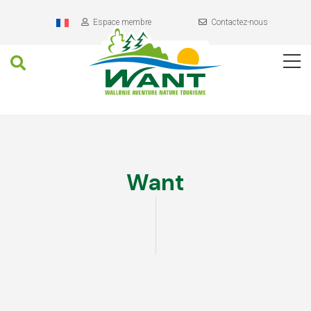
Header
Aller
au
Espace membre
Contactez-nous
contenu
Recherche
Navigation
Contenu
principal
Want