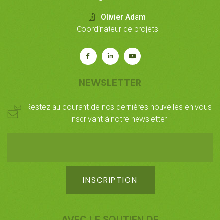
Olivier Adam
Coordinateur de projets
Rejoignez-
Rejoignez-
Notre
nous
nous
chaîne
sur
sur
Youtube
NEWSLETTER
Facebook
LinkedIn
Restez au courant de nos dernières nouvelles en vous
inscrivant à notre newsletter
AVEC LE SOUTIEN DE