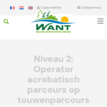
Header
Skip
to
Espace membre
Contactez-nous
content
Recherche
Navigation
Contenu
principal
Niveau 2:
Operator
acrobatisch
parcours op
touwenparcours