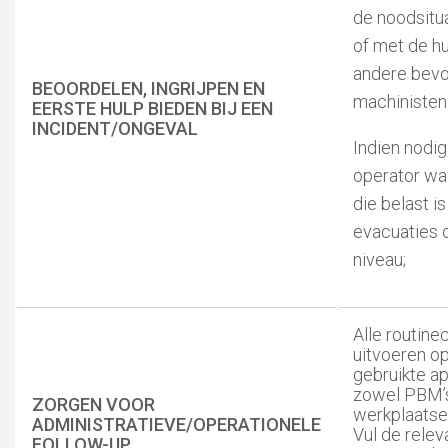
de noodsitua
of met de hu
andere bev
BEOORDELEN, INGRIJPEN EN
machinisten
EERSTE HULP BIEDEN BIJ EEN
INCIDENT/ONGEVAL
Indien nodi
operator w
die belast i
evacuaties 
niveau;
Alle routine
uitvoeren o
gebruikte ap
zowel PBM’s
ZORGEN VOOR
werkplaatse
ADMINISTRATIEVE/OPERATIONELE
Vul de relev
FOLLOW-UP