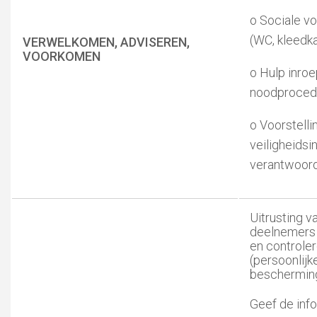
o Sociale v
(WC, kleedka
VERWELKOMEN, ADVISEREN,
VOORKOMEN
o Hulp inro
noodproced
o Voorstelli
veiligheidsi
verantwoord
Uitrusting v
deelnemers
en controle
(persoonlijk
beschermin
Geef de info