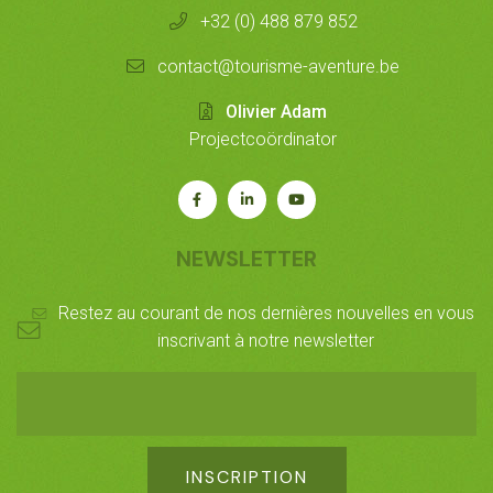
+32 (0) 488 879 852
contact@tourisme-aventure.be
Olivier Adam
Projectcoördinator
Rejoignez-
Rejoignez-
Notre
nous
nous
chaîne
sur
sur
Youtube
NEWSLETTER
Facebook
LinkedIn
Restez au courant de nos dernières nouvelles en vous
inscrivant à notre newsletter