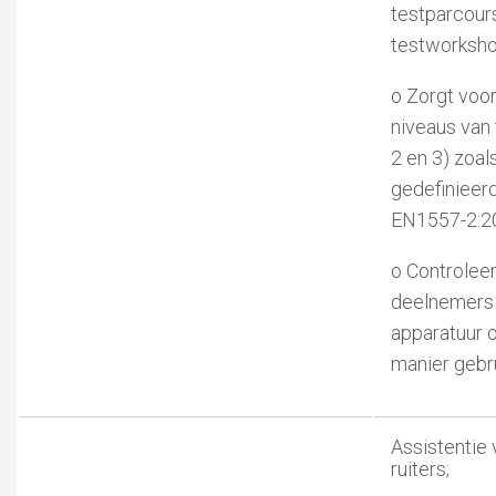
testparcour
testworksho
o Zorgt voor
niveaus van 
2 en 3) zoal
gedefinieer
EN1557-2:2
o Controleer
deelnemers 
apparatuur o
manier gebr
Assistentie 
ruiters;