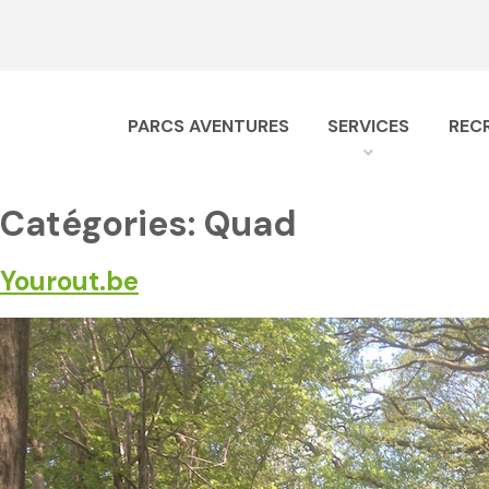
Header
Skip
to
content
PARCS AVENTURES
SERVICES
REC
Navigation
Contenu
Catégories:
Quad
principal
Yourout.be