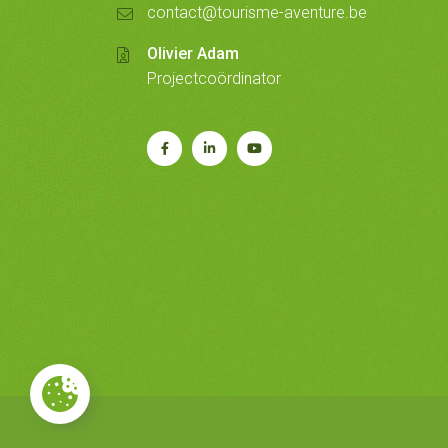
contact@tourisme-aventure.be
Olivier Adam
Projectcoördinator
Rejoignez-
Rejoignez-
Notre
nous
nous
chaîne
sur
sur
Youtube
Facebook
LinkedIn