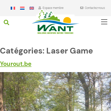
Header
Skip
to
Espace membre
Contactez-nous
content
Recherche
Navigation
Contenu
Catégories:
Laser Game
principal
Yourout.be