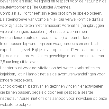
gevarieerd als leuk. Veiligheid en respect voor de natuur zijn de
sleutelwoorden bij The Outsider Ardennes.
Comblain-au-Pont heeft zijn eigen grot om te speleologieën.
De steengroeve van Comblain-la-Tour verwelkomt de durfals
voor zijn activiteiten met harnassen: Adrénaline (hangbruggen,
vrije val springen, abseilen…) of initiatie rotsklimmen
(verschillende routes en vias ferratas) of teambuilder.
In de bossen bij Fairon zijn een waagparcours en een bush
expeditie uitgezet. Blijf je liever op het land? Het laserbattleveld
ligt ook in dit bos. Het is een geweldige manier om je als team
2,5 uur lang uit te leven.
Het startpunt voor activiteiten op het water, zoals raften en
kajakken, ligt in Hamoir, net als de avonturenwandelingen voor
jongere bezoekers.
Schoolgroepen, bedrijven en gezinnen vinden hier activiteiten
die bij hen passen, begeleid door een gespecialiseerde
instructeur. Aarzel niet om ons aanbod voor individuen op onze
website te bekijken.