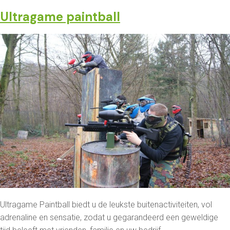
Ultragame paintball
Ultragame Paintball biedt u de leukste buitenactiviteiten, vol
adrenaline en sensatie, zodat u gegarandeerd een geweldige