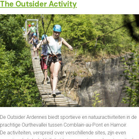
The Outsider Activity
De Outsider Ardennes biedt sportieve en natuuractiviteiten in de
prachtige Ourthevallei tussen Comblain-au-Pont en Hamoir.
De activiteiten, verspreid over verschillende sites, zijn even