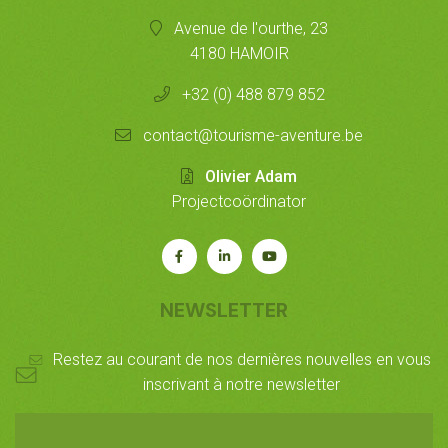
Avenue de l'ourthe, 23
4180 HAMOIR
+32 (0) 488 879 852
contact@tourisme-aventure.be
Olivier Adam
Projectcoördinator
Rejoignez-
Rejoignez-
Notre
nous
nous
chaîne
sur
sur
Youtube
NEWSLETTER
Facebook
LinkedIn
Restez au courant de nos dernières nouvelles en vous
inscrivant à notre newsletter